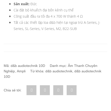
Sản xuất:
Đức
Cài đặt bộ khuếch đại bốn kênh cụ thể
Công suất đầu ra tối đa 4 x 700 W thành 4 Ω
Tất cả các thiết lập loa d&b hiện tại ngoại trừ A-Series, J-
Series, SL-Series, V-Series, M2, B22-SUB
Mã:
d&b audiotechnik 10D
Danh mục:
Âm Thanh Chuyên
Nghiệp
,
Ampli
Từ khóa:
d&b audiotechnik
,
d&b audiotechnik
10D
Chia sẻ tới: