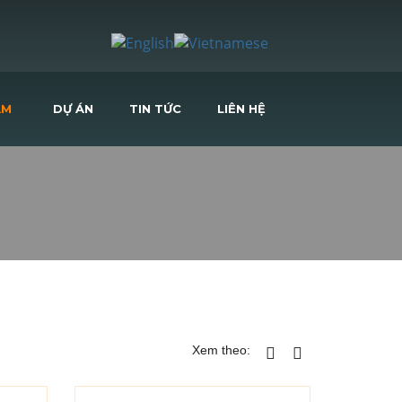
ẨM
DỰ ÁN
TIN TỨC
LIÊN HỆ
Xem theo: