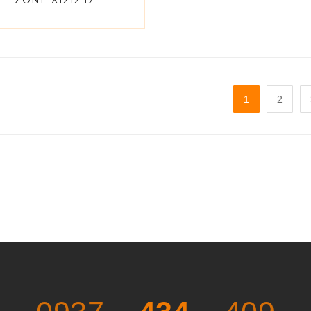
ZONE X1212 D
1
2