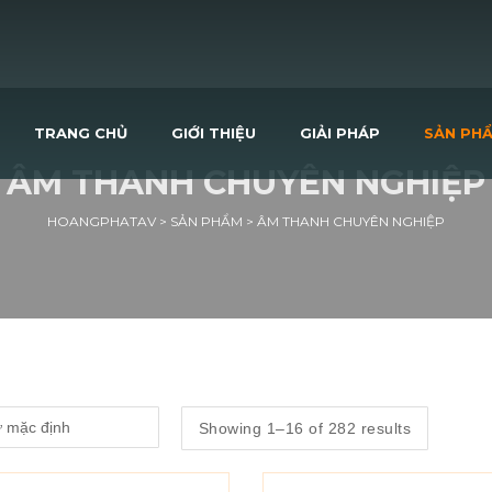
TRANG CHỦ
GIỚI THIỆU
GIẢI PHÁP
SẢN PH
ÂM THANH CHUYÊN NGHIỆP
HOANGPHATAV
>
SẢN PHẨM
>
ÂM THANH CHUYÊN NGHIỆP
Showing 1–16 of 282 results