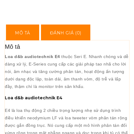
MÔ TẢ
ĐÁNH GIÁ (0)
Mô tả
Loa d&b audiotechnik E4
thuộc
Seri E. Nhanh chóng và dễ
dàng xử lý, E-Series cung cấp các giải pháp tao nhã cho lời
nói, âm nhạc và tăng cường phân tán, hoạt động ấn tượng
dưới dạng độc lập, toàn dải, âm thanh vòm, độ trễ và lấp
đầy, thậm chí là monitor trên sân khấu.
Loa d&b audiotechnik E4
E4 là loa thụ động 2 chiều trọng lượng nhẹ sử dụng trình
điều khiển neodymium LF và loa tweeter vòm phân tán rộng
được gắn đồng trục. Nó cung cấp một mô hình phân tán đối
xứng rộng trong mặt phẳng ngang và dọc trong khi tủ có thể