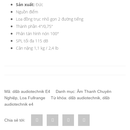
Sản xuất:
Đức
Nguồn điểm
Loa đồng trục nhỏ gọn 2 đường tiếng
Thành phần 4″/0,75″
Phân tán hình nón 100°
SPL tối đa 115 dB
Cân nặng 1,1 kg / 2,4 lb
Mã:
d&b audiotechnik E4
Danh mục:
Âm Thanh Chuyên
Nghiệp
,
Loa Fullrange
Từ khóa:
d&b audiotechnik
,
d&b
audiotechnik e4
Chia sẻ tới: