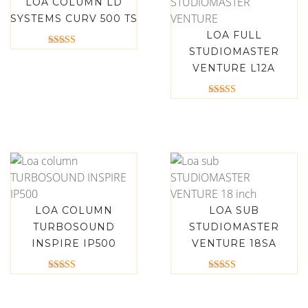
LOA COLUMN LD
SYSTEMS CURV 500 TS
LOA FULL
STUDIOMASTER
Được xếp
hạng
VENTURE L12A
5.00
5 sao
Được xếp
hạng
5.00
5 sao
LOA COLUMN
LOA SUB
TURBOSOUND
STUDIOMASTER
INSPIRE IP500
VENTURE 18SA
Được xếp
Được xếp
hạng
hạng
5.00
5.00
5 sao
5 sao