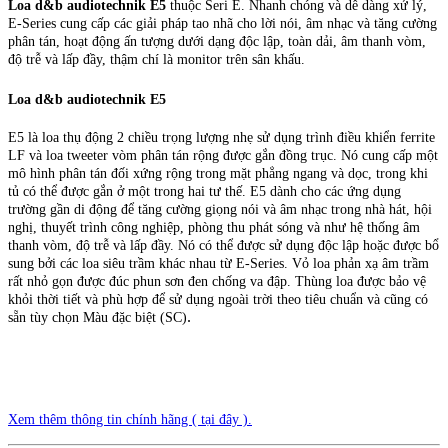
Loa d&b audiotechnik E5
thuộc Seri E. Nhanh chóng và dễ dàng xử lý,
E-Series cung cấp các giải pháp tao nhã cho lời nói, âm nhạc và tăng cường
phân tán, hoạt động ấn tượng dưới dạng độc lập, toàn dải, âm thanh vòm,
độ trễ và lấp đầy, thậm chí là monitor trên sân khấu.
Loa d&b audiotechnik E5
E5 là loa thụ động 2 chiều trọng lượng nhẹ sử dụng trình điều khiển ferrite
LF và loa tweeter vòm phân tán rộng được gắn đồng trục. Nó cung cấp một
mô hình phân tán đối xứng rộng trong mặt phẳng ngang và dọc, trong khi
tủ có thể được gắn ở một trong hai tư thế. E5 dành cho các ứng dụng
trường gần di động để tăng cường giọng nói và âm nhạc trong nhà hát, hội
nghị, thuyết trình công nghiệp, phòng thu phát sóng và như hệ thống âm
thanh vòm, độ trễ và lấp đầy. Nó có thể được sử dụng độc lập hoặc được bổ
sung bởi các loa siêu trầm khác nhau từ E-Series. Vỏ loa phản xạ âm trầm
rất nhỏ gọn được đúc phun sơn đen chống va đập.
Thùng loa được bảo vệ
khỏi thời tiết và phù hợp để sử dụng ngoài trời theo tiêu chuẩn và cũng có
.
sẵn tùy chọn Màu đặc biệt (SC)
Xem thêm thông tin chính hãng ( tại đây ).