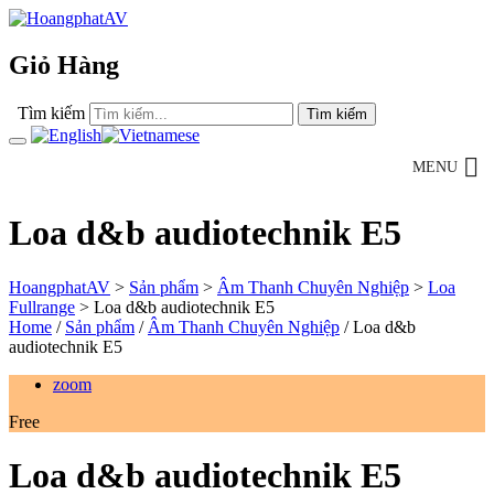
Giỏ Hàng
Tìm kiếm
MENU
Loa d&b audiotechnik E5
HoangphatAV
>
Sản phẩm
>
Âm Thanh Chuyên Nghiệp
>
Loa
Fullrange
>
Loa d&b audiotechnik E5
Home
/
Sản phẩm
/
Âm Thanh Chuyên Nghiệp
/
Loa d&b
audiotechnik E5
zoom
Free
Loa d&b audiotechnik E5