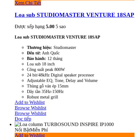
Xem Chi Tiết
Loa sub STUDIOMASTER VENTURE 18SAP
Được xếp hạng
5.00
5 sao
Loa sub STUDIOMASTER VENTURE 18SAP
Thương hiệu:
Studiomaster
Đến từ:
Anh Quốc
Bảo hành:
12 tháng
Loa sub 18 inch
Công suất peak 800W
24 bit/48kHz Digital speaker processor
Adjustable EQ, Tone, Delay and Volume
Thùng gỗ ván ép 15mm
Dãy tần 35Hz-150Hz
Robust metal grill
Add to Wishlist
Browse Wishlist
Browse Wishlist
Đọc tiếp
Nổi Bật
Miễn Phí
Add to Wishlist