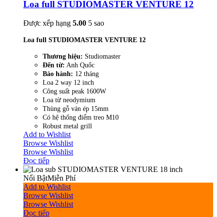
Loa full STUDIOMASTER VENTURE 12
Được xếp hạng
5.00
5 sao
Loa full STUDIOMASTER VENTURE 12
Thương hiệu:
Studiomaster
Đến từ:
Anh Quốc
Bảo hành:
12 tháng
Loa 2 way 12 inch
Công suất peak 1600W
Loa từ neodymium
Thùng gỗ ván ép 15mm
Có hệ thống điểm treo M10
Robust metal grill
Add to Wishlist
Browse Wishlist
Browse Wishlist
Đọc tiếp
Nổi Bật
Miễn Phí
Add to Wishlist
Browse Wishlist
Browse Wishlist
Đọc tiếp