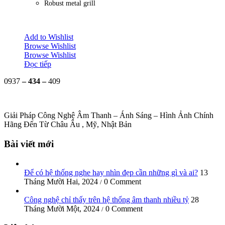
Robust metal grill
Add to Wishlist
Browse Wishlist
Browse Wishlist
Đọc tiếp
0937
– 434 –
409
Giải Pháp Công Nghệ Âm Thanh – Ánh Sáng – Hình Ảnh Chính
Hãng Đến Từ Châu Âu , Mỹ, Nhật Bản
Bài viết mới
Để có hệ thống nghe hay nhìn đẹp cần những gì và ai?
13
Tháng Mười Hai, 2024
0 Comment
/
Công nghệ chỉ thấy trên hệ thống âm thanh nhiều tỷ
28
Tháng Mười Một, 2024
0 Comment
/