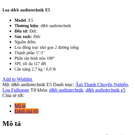
Loa
d&b audiotechnik E5
Model
: E5
Thương hiệu:
d&b audiotechnik
Đến từ:
Đức
Sản xuất:
Đức
Nguồn điểm
Loa đồng trục nhỏ gọn 2 đường tiếng
Thành phần 5″/1″
Phân tán hình nón 100°
SPL tối đa 117 dB
Cân nặng 2,7 kg / 6,0 lb
Add to Wishlist
Mã:
d&b audiotechnik E5
Danh mục:
Âm Thanh Chuyên Nghiệp
,
Loa Fullrange
Từ khóa:
d&b audiotechnik
,
d&b audiotechnik e5
Chia sẻ tới:
Mô tả
Đánh giá (0)
Mô tả