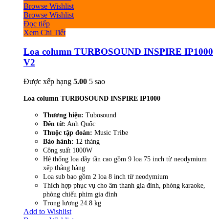
Browse Wishlist
Browse Wishlist
Đọc tiếp
Xem Chi Tiết
Loa column TURBOSOUND INSPIRE IP1000
V2
Được xếp hạng
5.00
5 sao
Loa column TURBOSOUND INSPIRE IP1000
Thương hiệu:
Tubosound
Đến từ:
Anh Quốc
Thuộc tập đoàn:
Music Tribe
Bảo hành:
12 tháng
Công suất 1000W
Hệ thống loa dãy tần cao gồm 9 loa 75 inch từ neodymium
xếp thẳng hàng
Loa sub bao gồm 2 loa 8 inch từ neodymium
Thích hợp phục vụ cho âm thanh gia đình, phòng karaoke,
phòng chiếu phim gia đình
Trọng lượng 24.8 kg
Add to Wishlist