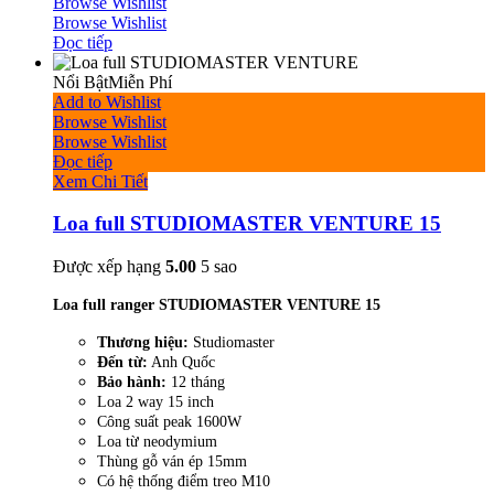
Browse Wishlist
Browse Wishlist
Đọc tiếp
Nổi Bật
Miễn Phí
Add to Wishlist
Browse Wishlist
Browse Wishlist
Đọc tiếp
Xem Chi Tiết
Loa full STUDIOMASTER VENTURE 15
Được xếp hạng
5.00
5 sao
Loa full ranger STUDIOMASTER VENTURE 15
Thương hiệu:
Studiomaster
Đến từ:
Anh Quốc
Bảo hành:
12 tháng
Loa 2 way 15 inch
Công suất peak 1600W
Loa từ neodymium
Thùng gỗ ván ép 15mm
Có hệ thống điểm treo M10