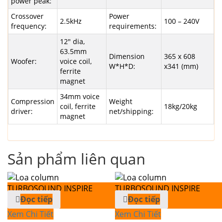
power peak:
Crossover
Power
2.5kHz
100 – 240V
frequency:
requirements:
12″ dia,
63.5mm
Dimension
365 x 608
Woofer:
voice coil,
W*H*D:
x341 (mm)
ferrite
magnet
34mm voice
Compression
Weight
coil, ferrite
18kg/20kg
driver:
net/shipping:
magnet
Sản phẩm liên quan
Đọc tiếp
Đọc tiếp
Xem Chi Tiết
Xem Chi Tiết