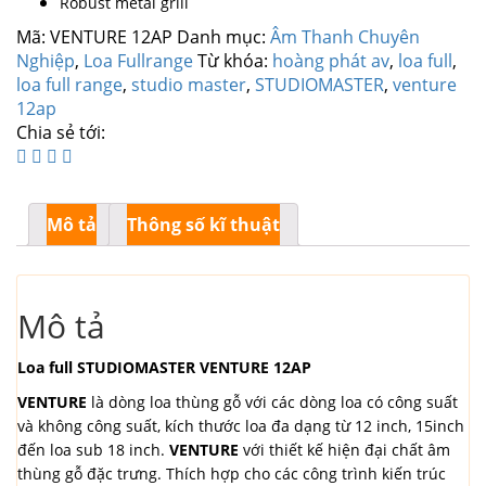
Robust metal grill
Mã:
VENTURE 12AP
Danh mục:
Âm Thanh Chuyên
Nghiệp
,
Loa Fullrange
Từ khóa:
hoàng phát av
,
loa full
,
loa full range
,
studio master
,
STUDIOMASTER
,
venture
12ap
Chia sẻ tới:
Mô tả
Thông số kĩ thuật
Mô tả
Loa full STUDIOMASTER VENTURE 12AP
VENTURE
là dòng loa thùng gỗ với các dòng loa có công suất
và không công suất, kích thước loa đa dạng từ 12 inch, 15inch
đến loa sub 18 inch.
VENTURE
với thiết kế hiện đại chất âm
thùng gỗ đặc trưng. Thích hợp cho các công trình kiến trúc