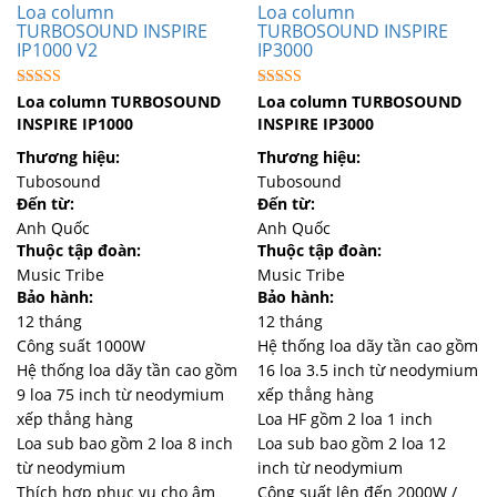
Loa column
Loa column
TURBOSOUND INSPIRE
TURBOSOUND INSPIRE
IP1000 V2
IP3000
Được xếp
Được xếp
Loa column TURBOSOUND
Loa column TURBOSOUND
hạng
hạng
INSPIRE IP1000
INSPIRE IP3000
5.00
5.00
5 sao
5 sao
Thương hiệu:
Thương hiệu:
Tubosound
Tubosound
Đến từ:
Đến từ:
Anh Quốc
Anh Quốc
Thuộc tập đoàn:
Thuộc tập đoàn:
Music Tribe
Music Tribe
Bảo hành:
Bảo hành:
12 tháng
12 tháng
Công suất 1000W
Hệ thống loa dãy tần cao gồm
Hệ thống loa dãy tần cao gồm
16 loa 3.5 inch từ neodymium
9 loa 75 inch từ neodymium
xếp thẳng hàng
xếp thẳng hàng
Loa HF gồm 2 loa 1 inch
Loa sub bao gồm 2 loa 8 inch
Loa sub bao gồm 2 loa 12
từ neodymium
inch từ neodymium
Thích hợp phục vụ cho âm
Công suất lên đến 2000W /