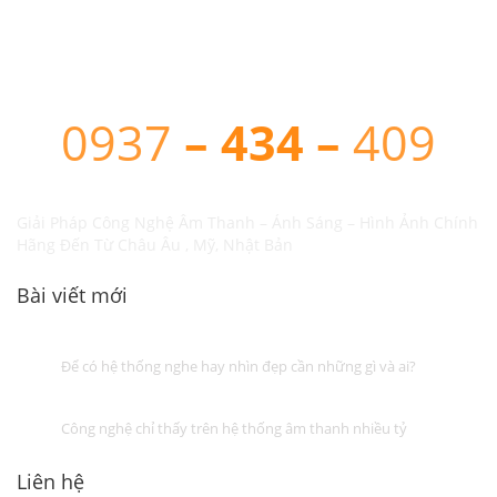
0937
– 434 –
409
Giải Pháp Công Nghệ Âm Thanh – Ánh Sáng – Hình Ảnh Chính
Hãng Đến Từ Châu Âu , Mỹ, Nhật Bản
Bài viết mới
Để có hệ thống nghe hay nhìn đẹp cần những gì và ai?
Công nghệ chỉ thấy trên hệ thống âm thanh nhiều tỷ
Liên hệ