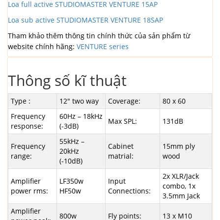
Loa full active STUDIOMASTER VENTURE 15AP
Loa sub active STUDIOMASTER VENTURE 18SAP
Tham khảo thêm thông tin chính thức của sản phẩm từ
website chính hãng:
VENTURE series
Thông số kĩ thuật
Type :
12″ two way
Coverage:
80 x 60
Frequency
60Hz – 18kHz
Max SPL:
131dB
response:
(-3dB)
55kHz –
Frequency
Cabinet
15mm ply
20kHz
range:
matrial:
wood
(-10dB)
2x XLR/Jack
Amplifier
LF350w
Input
combo, 1x
power rms:
HF50w
Connections:
3.5mm Jack
Amplifier
800w
Fly points:
13 x M10