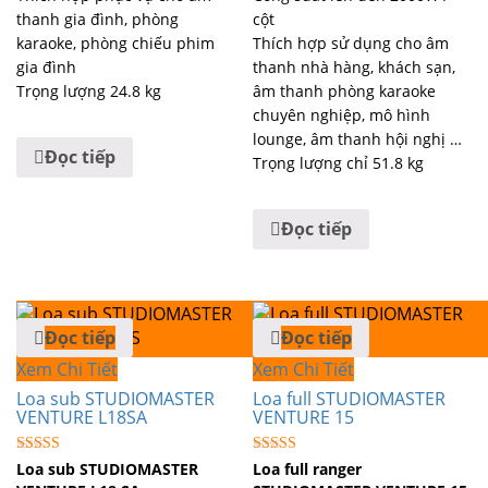
thanh gia đình, phòng
cột
karaoke, phòng chiếu phim
Thích hợp sử dụng cho âm
gia đình
thanh nhà hàng, khách sạn,
Trọng lượng 24.8 kg
âm thanh phòng karaoke
chuyên nghiệp, mô hình
lounge, âm thanh hội nghị …
Đọc tiếp
Trọng lượng chỉ 51.8 kg
Đọc tiếp
Đọc tiếp
Đọc tiếp
Xem Chi Tiết
Xem Chi Tiết
Loa sub STUDIOMASTER
Loa full STUDIOMASTER
VENTURE L18SA
VENTURE 15
Được xếp
Được xếp
Loa sub STUDIOMASTER
Loa full ranger
hạng
hạng