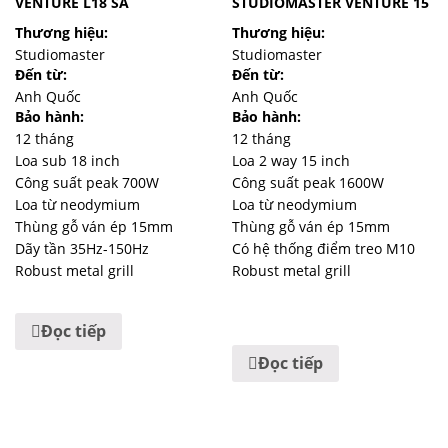
VENTURE L18 SA
STUDIOMASTER VENTURE 15
5.00
5.00
5 sao
5 sao
Thương hiệu:
Thương hiệu:
Studiomaster
Studiomaster
Đến từ:
Đến từ:
Anh Quốc
Anh Quốc
Bảo hành:
Bảo hành:
12 tháng
12 tháng
Loa sub 18 inch
Loa 2 way 15 inch
Công suất peak 700W
Công suất peak 1600W
Loa từ neodymium
Loa từ neodymium
Thùng gỗ ván ép 15mm
Thùng gỗ ván ép 15mm
Dãy tần 35Hz-150Hz
Có hệ thống điểm treo M10
Robust metal grill
Robust metal grill
Đọc tiếp
Đọc tiếp