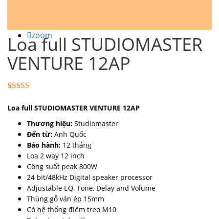
zoom
Loa full STUDIOMASTER
VENTURE 12AP
5.00
1
trên 5
dựa trên
Loa full STUDIOMASTER VENTURE 12AP
đánh giá
Thương hiệu:
Studiomaster
Đến từ:
Anh Quốc
Bảo hành:
12 tháng
Loa 2 way 12 inch
Công suất peak 800W
24 bit/48kHz Digital speaker processor
Adjustable EQ, Tone, Delay and Volume
Thùng gỗ ván ép 15mm
Có hệ thống điểm treo M10